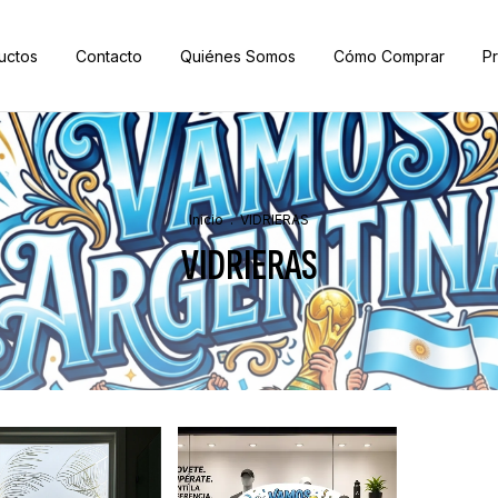
uctos
Contacto
Quiénes Somos
Cómo Comprar
P
Inicio
.
VIDRIERAS
VIDRIERAS