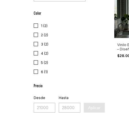
Color
1 (2)
2 (2)
3 (2)
Vinilo
– Dise
4 (2)
Ramas 
$28.0
5 (2)
6 (1)
Precio
Desde
Hasta
Aplicar