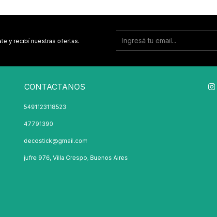
te y recibí nuestras ofertas.
CONTACTANOS
5491123118523
47791390
decostick@gmail.com
jufre 976, Villa Crespo, Buenos Aires