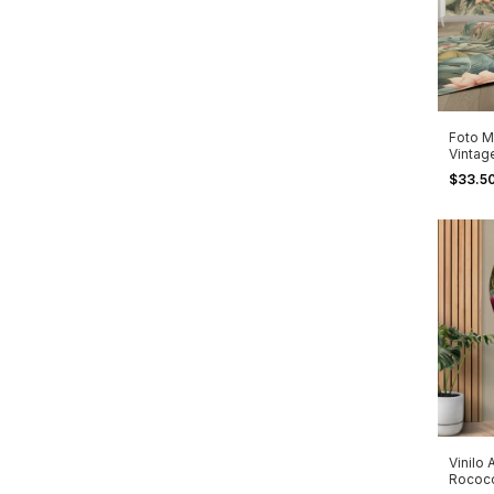
Foto Mu
Vintag
Decost
$33.5
Vinilo
Rococ