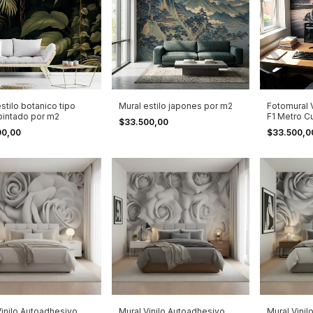
stilo botanico tipo
Mural estilo japones por m2
Fotomural V
pintado por m2
F1 Metro C
$33.500,00
Hd
00,00
$33.500,
Vinilo Autoadhesivo
Mural Vinilo Autoadhesivo
Mural Vini