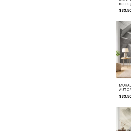
rosas 
$33.5
MURAL
AUTOA
CONCR
$33.5