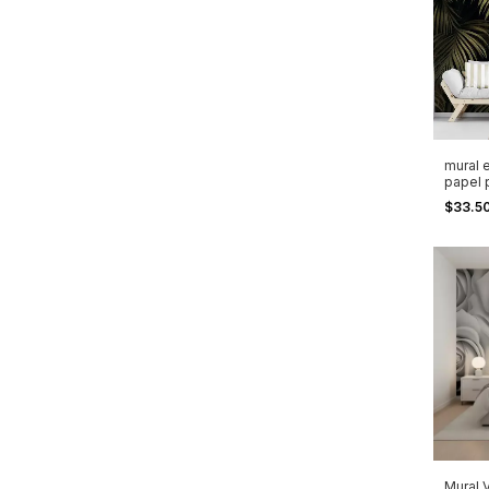
mural e
papel 
$33.5
Mural 