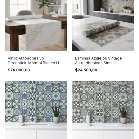
Vinilo Autoadhesivo
Laminas Azulejos Vintage
Decostick, Mármol Blanco Uv
Autoadhesivos Simil
1,25x1.8 M. Blanco
Calacareos 32 U Tostados
$74.800,00
$24.500,00
Grises